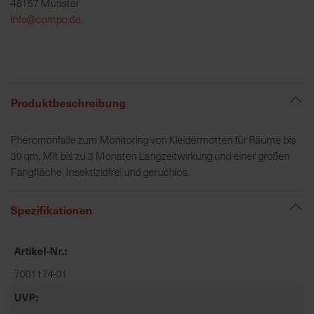
48157 Münster
h
info@compo.de
e
b
u
n
g
Produktbeschreibung
v
o
Pheromonfalle zum Monitoring von Kleidermotten für Räume bis
n
30 qm. Mit bis zu 3 Monaten Langzeitwirkung und einer großen
V
Fangfläche. Insektizidfrei und geruchlos.
e
r
s
Spezifikationen
a
n
Artikel-Nr.
d
k
7001174-01
o
UVP
s