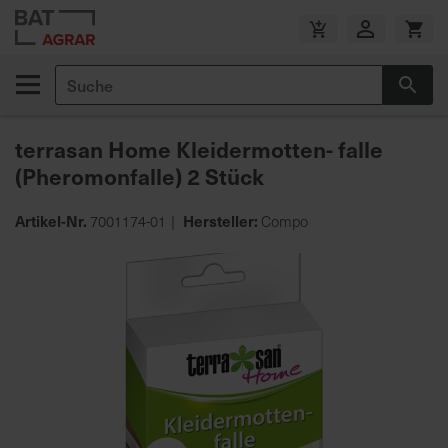
Zum
Inhalt
V
springen
e
Suche
r
Suc
s
a
terrasan Home Kleidermotten- falle
n
(Pheromonfalle) 2 Stück
d
k
o
Artikel-Nr.
Hersteller:
7001174-01
Compo
s
Zum
t
Ende
e
der
n
Bildgalerie
f
springen
r
e
i
a
b