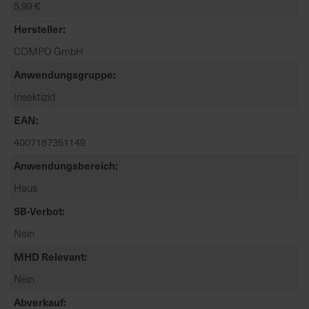
5,99 €
t
e
Hersteller
n
COMPO GmbH
f
i
Anwendungsgruppe
n
Insektizid
d
e
EAN
n
4007167351149
S
Anwendungsbereich
i
e
Haus
a
SB-Verbot
u
f
Nein
d
MHD Relevant
e
r
Nein
S
Abverkauf
t