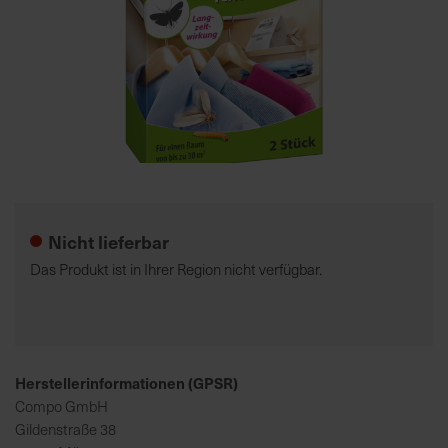
7
5
0
€
A
l
Zum
l
Anfang
e
der
Nicht lieferbar
I
Bildgalerie
n
springen
Das Produkt ist in Ihrer Region nicht verfügbar.
f
o
s
z
u
Herstellerinformationen (GPSR)
r
Compo GmbH
E
Gildenstraße 38
r