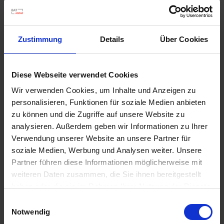
u
n
g
Zustimmung
Details
Über Cookies
Diese Webseite verwendet Cookies
Wir verwenden Cookies, um Inhalte und Anzeigen zu
personalisieren, Funktionen für soziale Medien anbieten
Permanent WespenTURBOSpray
zu können und die Zugriffe auf unsere Website zu
Artikel-Nr.: 7000616-02-cfg
analysieren. Außerdem geben wir Informationen zu Ihrer
Verwendung unserer Website an unsere Partner für
soziale Medien, Werbung und Analysen weiter. Unsere
Ähnliche Produkte
Partner führen diese Informationen möglicherweise mit
weiteren Daten zusammen, die Sie ihnen bereitgestellt
haben oder die sie im Rahmen Ihrer Nutzung der Dienste
gesammelt haben.
Einwilligungsauswahl
Notwendig