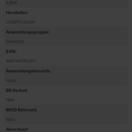
3,99 €
t
e
Hersteller
n
COMPO GmbH
f
i
Anwendungsgruppe
n
Insektizid
d
e
EAN
n
4007167351231
S
Anwendungsbereich
i
e
Haus
a
SB-Verbot
u
f
Nein
d
MHD Relevant
e
r
Nein
S
Abverkauf
t