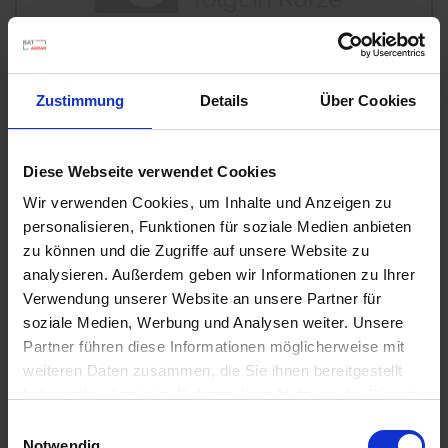
u
n
g
Zustimmung
Details
Über Cookies
Diese Webseite verwendet Cookies
Wir verwenden Cookies, um Inhalte und Anzeigen zu
personalisieren, Funktionen für soziale Medien anbieten
Permanent WespenTURBOSpray
zu können und die Zugriffe auf unsere Website zu
Artikel-Nr.: 7000616-02-cfg
analysieren. Außerdem geben wir Informationen zu Ihrer
Verwendung unserer Website an unsere Partner für
soziale Medien, Werbung und Analysen weiter. Unsere
Ähnliche Produkte
Partner führen diese Informationen möglicherweise mit
weiteren Daten zusammen, die Sie ihnen bereitgestellt
haben oder die sie im Rahmen Ihrer Nutzung der Dienste
gesammelt haben.
Einwilligungsauswahl
Notwendig