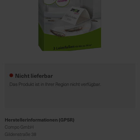
7
5
0
€
A
l
Zum
l
Anfang
e
der
Nicht lieferbar
I
Bildgalerie
n
springen
Das Produkt ist in Ihrer Region nicht verfügbar.
f
o
s
z
u
Herstellerinformationen (GPSR)
r
Compo GmbH
E
Gildenstraße 38
r