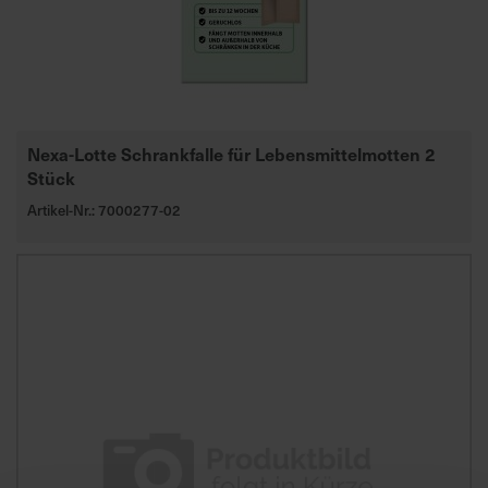
d
z
u
v
e
r
Nexa-Lotte Schrankfalle für Lebensmittelmotten 2
l
Stück
ä
Artikel-Nr.: 7000277-02
s
s
i
g
e
L
i
e
f
e
r