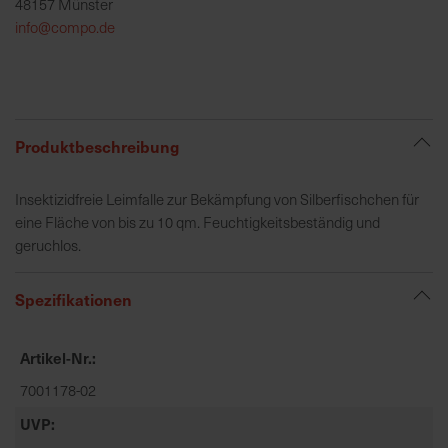
48157 Münster
h
info@compo.de
e
b
u
n
g
Produktbeschreibung
v
o
Insektizidfreie Leimfalle zur Bekämpfung von Silberfischchen für
n
eine Fläche von bis zu 10 qm. Feuchtigkeitsbeständig und
V
geruchlos.
e
r
s
Spezifikationen
a
n
Artikel-Nr.
d
k
7001178-02
o
UVP
s