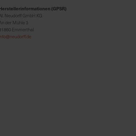
Herstellerinformationen (GPSR)
W. Neudorff GmbH KG
An der Mühle 3
31860 Emmerthal
info@neudorff.de