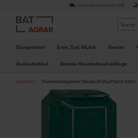
Zum
Versandkostenfrei ab 750€
Inhalt
springen
Suche
Düngemittel
Erde, Torf, Mulch
Geräte
Auslaufartikel
Biozide Haushaltsschädlinge
Thermokomposter Neudorff DuoTherm 530 l
Startseite
Zum
Ende
der
Bildgalerie
springen