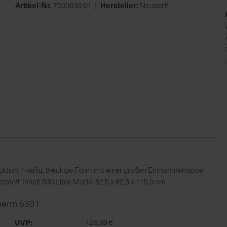
Artikel-Nr.
Hersteller:
7000630-01
Neudorff
on. 4-teilig, 8-eckige Form mit einer großen Entnahmeklappe
stoff. Inhalt 530 Liter. Maße: 82,5 x 82,5 x 115,0 cm
erm 530 l
UVP
129,99 €