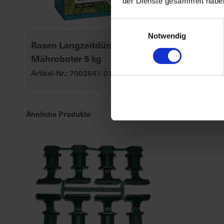
der Dienste gesammelt habe
Einwilligungsauswahl
Notwendig
Rasen Langzeitdünger für
Substral Her
Mähroboter 5 kg
Rasendünge
Artikel-Nr.: 7003541-01
Artikel-Nr.: 70
Ähnliche Produkte