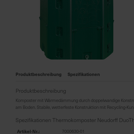
Zum
Anfang
Produktbeschreibung
Spezifikationen
der
Bildgalerie
Produktbeschreibung
springen
Komposter mit Wärmedämmung durch doppelwandige Konstrukti
am Boden. Stabile, wetterfeste Konstruktion mit Recycling-Kunst
Spezifikationen Thermokomposter Neudorff DuoTh
Artikel-Nr.
7000630-01