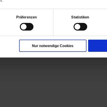
n.
Präferenzen
Statistiken
bst-
r
00790-06-cfg
Nur notwendige Cookies