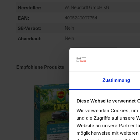
Hersteller
W. Neudorff GmbH KG
EAN
4005240007754
SB-Verbot
Nein
Abverkauf
Nein
Empfohlene Produkte
Zustimmung
Diese Webseite verwendet 
Wir verwenden Cookies, um I
und die Zugriffe auf unsere 
Website an unsere Partner fü
möglicherweise mit weiteren