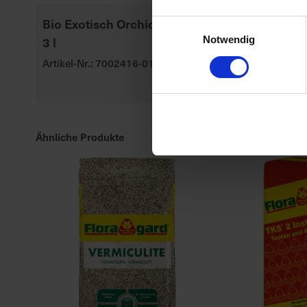
Bio Exotisch Orchideenerde
Seramis Outd
Einwilligungsauswahl
3 l
Gran. Beet-,
Notwendig
Kübelpflanz
Artikel-Nr.: 7002416-01
Artikel-Nr.: 70
Ähnliche Produkte