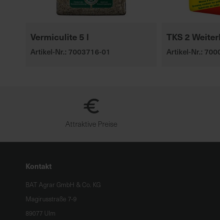
Vermiculite 5 l
TKS 2 Weiter
Artikel-Nr.: 7003716-01
Artikel-Nr.: 70
Attraktive Preise
Kontakt
BAT Agrar GmbH & Co. KG
Magirusstraße 7-9
89077 Ulm