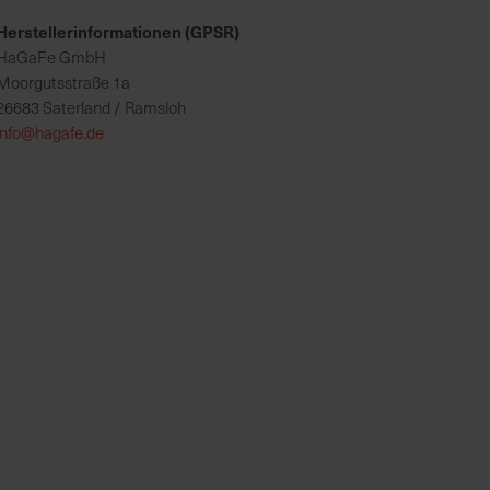
Herstellerinformationen (GPSR)
HaGaFe GmbH
Moorgutsstraße 1a
26683 Saterland / Ramsloh
info@hagafe.de