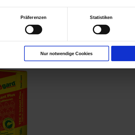
oor Pflanz-
 Balkon- &
Präferenzen
Statistiken
00835-01-cfg
Nur notwendige Cookies