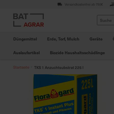
Zum
Versandkostenfrei ab 750€
Inhalt
springen
Suche
Düngemittel
Erde, Torf, Mulch
Geräte
Auslaufartikel
Biozide Haushaltsschädlinge
Startseite
TKS 1 Anzuchtsubstrat 225 l
Zum
Ende
der
Bildgalerie
springen