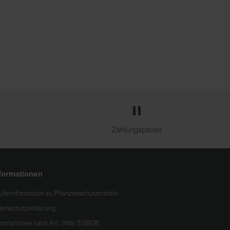
e
Zahlungspause
formationen
uferinformation zu Pflanzenschutzmitteln
tenschutzerklärung
formationen nach Art. 246c EGBGB