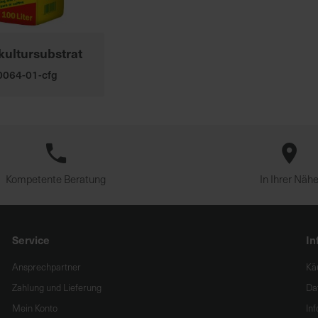
kultursubstrat
00064-01-cfg
Kompetente Beratung
In Ihrer Näh
Service
In
Ansprechpartner
Kä
Zahlung und Lieferung
Da
Mein Konto
In