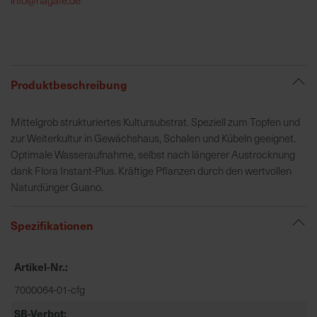
h
e
b
u
n
Produktbeschreibung
g
v
Mittelgrob strukturiertes Kultursubstrat. Speziell zum Topfen und
o
zur Weiterkultur in Gewächshaus, Schalen und Kübeln geeignet.
n
Optimale Wasseraufnahme, selbst nach längerer Austrocknung
V
dank Flora Instant-Plus. Kräftige Pflanzen durch den wertvollen
e
Naturdünger Guano.
r
s
Spezifikationen
a
n
d
Artikel-Nr.
k
7000064-01-cfg
o
s
SB-Verbot