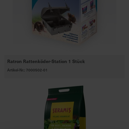
a
r
t
s
e
i
t
e
Ratron Rattenköder-Station 1 Stück
S
Artikel-Nr.: 7000502-01
c
h
n
e
l
l
e
u
n