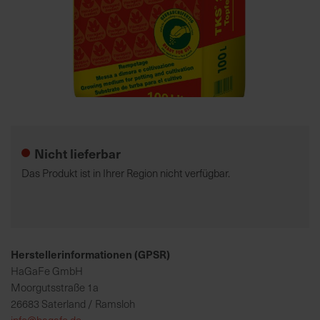
7
5
0
€
Zum
A
Anfang
l
der
l
Nicht lieferbar
Bildgalerie
e
springen
I
Das Produkt ist in Ihrer Region nicht verfügbar.
n
f
o
s
z
Herstellerinformationen (GPSR)
u
HaGaFe GmbH
r
Moorgutsstraße 1a
E
26683 Saterland / Ramsloh
r
info@hagafe.de