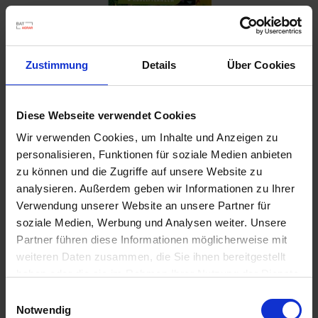
d
z
u
v
Zustimmung
Details
Über Cookies
e
r
l
Diese Webseite verwendet Cookies
ä
Wir verwenden Cookies, um Inhalte und Anzeigen zu
s
personalisieren, Funktionen für soziale Medien anbieten
Seramis Outdoor Pflanz-Gran. Beet-, Balkon- &
s
Kübelpflanz
zu können und die Zugriffe auf unsere Website zu
i
analysieren. Außerdem geben wir Informationen zu Ihrer
Artikel-Nr.: 7000835-01-cfg
g
Verwendung unserer Website an unsere Partner für
e
soziale Medien, Werbung und Analysen weiter. Unsere
L
Ähnliche Produkte
Partner führen diese Informationen möglicherweise mit
i
weiteren Daten zusammen, die Sie ihnen bereitgestellt
e
haben oder die sie im Rahmen Ihrer Nutzung der Dienste
f
gesammelt haben.
e
Einwilligungsauswahl
r
Notwendig