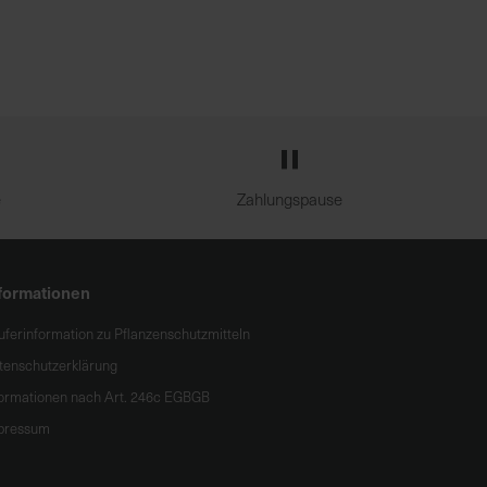
e
Zahlungspause
formationen
uferinformation zu Pflanzenschutzmitteln
tenschutzerklärung
formationen nach Art. 246c EGBGB
pressum