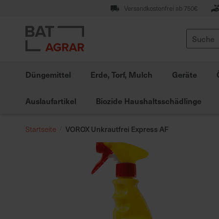
Zum
Versandkostenfrei ab 750€
Inhalt
springen
Suche
Düngemittel
Erde, Torf, Mulch
Geräte
Auslaufartikel
Biozide Haushaltsschädlinge
VOROX Unkrautfrei Express AF
Startseite
Zum
Ende
der
Bildgalerie
springen