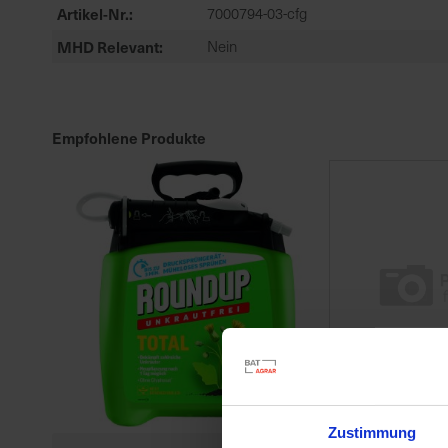
Artikel-Nr.
7000794-03-cfg
MHD Relevant
Nein
Empfohlene Produkte
Zustimmung