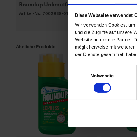
Roundup Unkrautfrei TOTAL
Permanent
WespenTUR
Artikel-Nr.: 7002939-01-cfg
Diese Webseite verwendet 
Artikel-Nr.: 70
Wir verwenden Cookies, um I
und die Zugriffe auf unsere 
Website an unsere Partner fü
Ähnliche Produkte
möglicherweise mit weiteren
der Dienste gesammelt habe
Einwilligungsauswahl
Notwendig