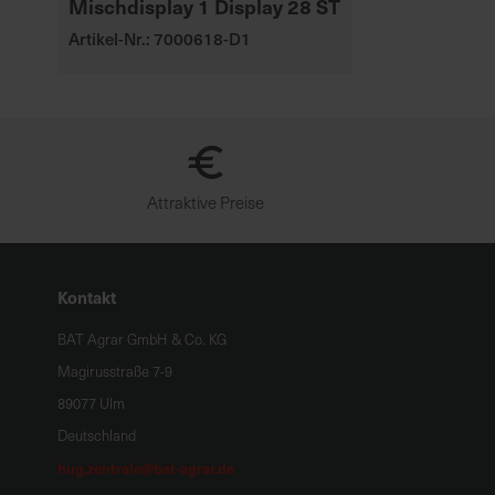
Mischdisplay 1 Display 28 ST
Artikel-Nr.: 7000618-D1
Attraktive Preise
Kontakt
BAT Agrar GmbH & Co. KG
Magirusstraße 7-9
89077 Ulm
Deutschland
hug.zentrale@bat-agrar.de