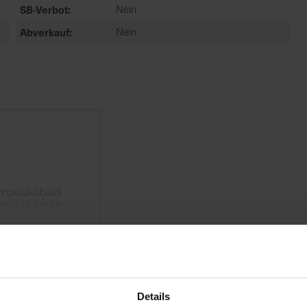
SB-Verbot
Nein
Abverkauf
Nein
Details