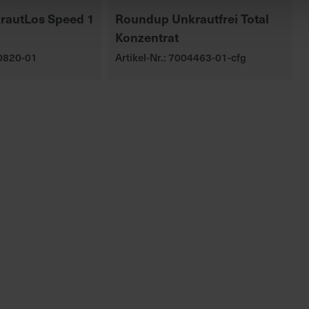
krautLos Speed 1
Roundup Unkrautfrei Total
Konzentrat
00820-01
Artikel-Nr.: 7004463-01-cfg