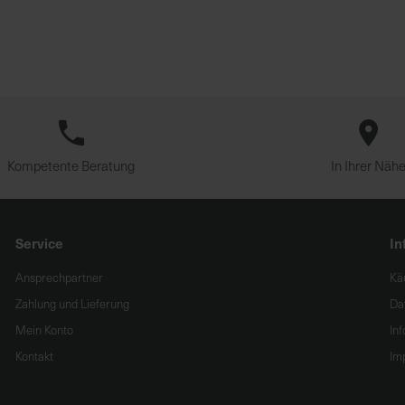
Kompetente Beratung
In Ihrer Näh
Service
In
Ansprechpartner
Kä
Zahlung und Lieferung
Da
Mein Konto
In
Kontakt
Im