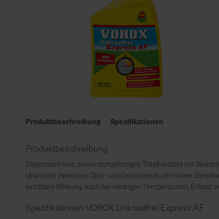
Zum
Anfang
Produktbeschreibung
Spezifikationen
der
Bildgalerie
Produktbeschreibung
springen
Glyphosatfreies, anwendungsfertiges Totalherbizid mit Wirksto
Unkräuter zwischen Obst- und Gemüsekulturen sowie Zierpflan
sichtbare Wirkung, auch bei niedrigen Temperaturen. Erfasst 
Spezifikationen VOROX Unkrautfrei Express AF