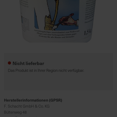
7
5
0
€
A
l
Zum
l
Anfang
e
der
Nicht lieferbar
I
Bildgalerie
n
springen
Das Produkt ist in Ihrer Region nicht verfügbar.
f
o
s
z
u
Herstellerinformationen (GPSR)
r
F. Schacht GmbH & Co. KG
E
Bültenweg 48
r