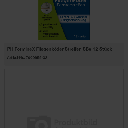
a
r
t
s
e
i
t
PH FormineX Fliegenköder Streifen SBV 12 Stück
e
Artikel-Nr.: 7000959-02
S
c
h
n
e
l
l
e
u
n