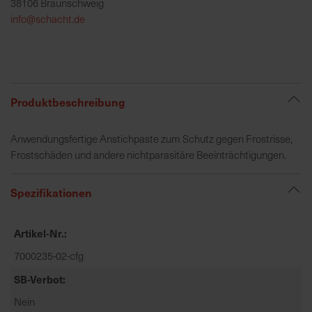
38106 Braunschweig
h
info@schacht.de
e
b
u
n
g
Produktbeschreibung
v
o
Anwendungsfertige Anstichpaste zum Schutz gegen Frostrisse,
n
Frostschäden und andere nichtparasitäre Beeinträchtigungen.
V
e
r
Spezifikationen
s
a
Artikel-Nr.
n
d
7000235-02-cfg
k
SB-Verbot
o
Nein
s