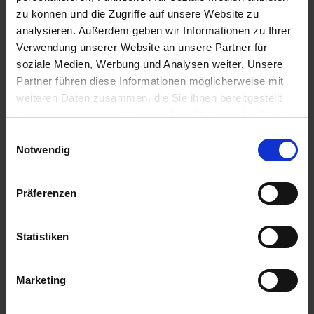
u
zu können und die Zugriffe auf unsere Website zu
n
analysieren. Außerdem geben wir Informationen zu Ihrer
g
Verwendung unserer Website an unsere Partner für
soziale Medien, Werbung und Analysen weiter. Unsere
Partner führen diese Informationen möglicherweise mit
weiteren Daten zusammen, die Sie ihnen bereitgestellt
haben oder die sie im Rahmen Ihrer Nutzung der Dienste
gesammelt haben.
Einwilligungsauswahl
Notwendig
Präferenzen
Schattierfarbe-Pulver Brunonia grün
Artikel-Nr.: 7000080-01
Statistiken
Marketing