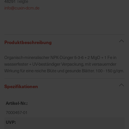
48291 Telgte
h
info@cuxin-dcm.de
e
b
u
n
g
Produktbeschreibung
v
o
Organisch-mineralischer NPK-Dünger 5-3-6 + 2 MgO + 1 Fe in
n
wasserfester + UV-beständiger Verpackung, mit versauernder
V
Wirkung für eine reiche Blüte und gesunde Blätter. 100 - 150 g/qm.
e
r
s
Spezifikationen
a
n
Artikel-Nr.
d
k
7000457-01
o
UVP
s