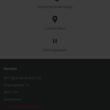
Kompetente Beratung
In Ihrer Nähe
Zahlungspause
Kontakt
BAT Agrar GmbH & Co. KG
Magirusstraße 7-9
89077 Ulm
Deutschland
hug.zentrale@bat-agrar.de