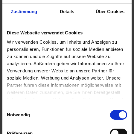
u
n
Zustimmung
Details
Über Cookies
g
MANNA Bio Rasendünger
Diese Webseite verwendet Cookies
Artikel-Nr.: 7002224-02-cfg
Wir verwenden Cookies, um Inhalte und Anzeigen zu
personalisieren, Funktionen für soziale Medien anbieten
Ähnliche Produkte
zu können und die Zugriffe auf unsere Website zu
analysieren. Außerdem geben wir Informationen zu Ihrer
Verwendung unserer Website an unsere Partner für
soziale Medien, Werbung und Analysen weiter. Unsere
Partner führen diese Informationen möglicherweise mit
weiteren Daten zusammen, die Sie ihnen bereitgestellt
haben oder die sie im Rahmen Ihrer Nutzung der Dienste
gesammelt haben.
Einwilligungsauswahl
Notwendig
Präferenzen