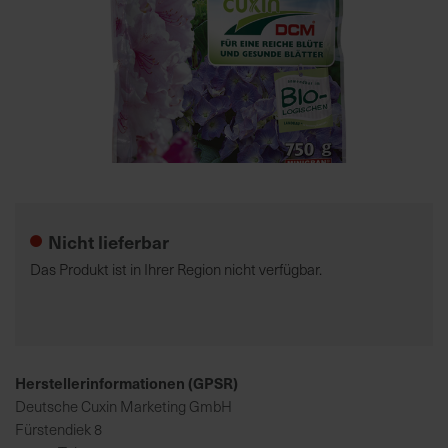
7
5
0
€
A
l
Zum
l
Anfang
e
der
Nicht lieferbar
I
Bildgalerie
n
springen
Das Produkt ist in Ihrer Region nicht verfügbar.
f
o
s
z
u
Herstellerinformationen (GPSR)
r
Deutsche Cuxin Marketing GmbH
E
Fürstendiek 8
r