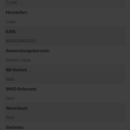
7,19 €
t
e
Hersteller
n
Cuxin
f
i
EAN
n
4024024520913
d
e
Anwendungsbereich
n
Garten, Haus
S
SB-Verbot
i
e
Nein
a
MHD Relevant
u
f
Nein
d
Abverkauf
e
r
Nein
S
Variante
t