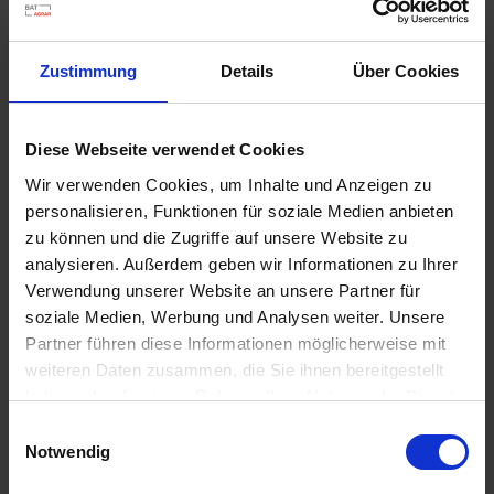
u
n
g
Zustimmung
Details
Über Cookies
Diese Webseite verwendet Cookies
Wir verwenden Cookies, um Inhalte und Anzeigen zu
Substral Herbst-Rasendünger
personalisieren, Funktionen für soziale Medien anbieten
Artikel-Nr.: 7000790-06-cfg
zu können und die Zugriffe auf unsere Website zu
analysieren. Außerdem geben wir Informationen zu Ihrer
Verwendung unserer Website an unsere Partner für
Ähnliche Produkte
soziale Medien, Werbung und Analysen weiter. Unsere
Partner führen diese Informationen möglicherweise mit
weiteren Daten zusammen, die Sie ihnen bereitgestellt
haben oder die sie im Rahmen Ihrer Nutzung der Dienste
gesammelt haben.
Einwilligungsauswahl
Notwendig