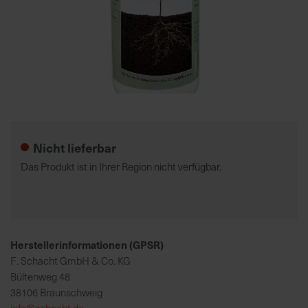
7
5
0
€
Zum
A
Anfang
l
der
l
Nicht lieferbar
Bildgalerie
e
springen
I
Das Produkt ist in Ihrer Region nicht verfügbar.
n
f
o
s
z
Herstellerinformationen (GPSR)
u
F. Schacht GmbH & Co. KG
r
Bültenweg 48
E
38106 Braunschweig
r
info@schacht.de