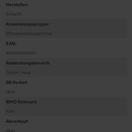
t
Hersteller
e
Schacht
n
f
Anwendungsgruppe
i
Pflanzenstärkungsmittel
n
EAN
d
e
4003433000087
n
Anwendungsbereich
S
i
Garten, Haus
e
SB-Verbot
a
u
Nein
f
MHD Relevant
d
Nein
e
r
Abverkauf
S
Nein
t