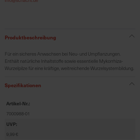
h
e
b
u
n
Produktbeschreibung
g
v
Für ein sicheres Anwachsen bei Neu- und Umpflanzungen.
o
Enthält natürliche Inhaltstoffe sowie essentielle Mykorrhiza-
n
Wurzelpilze für eine kräftige, weitreichende Wurzelsystembildung.
V
e
Spezifikationen
r
s
a
Artikel-Nr.
n
7000988-01
d
k
UVP
o
9,99 €
s