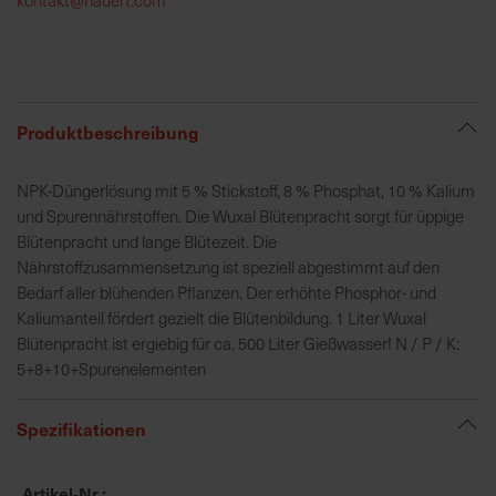
h
e
b
u
n
Produktbeschreibung
g
v
NPK-Düngerlösung mit 5 % Stickstoff, 8 % Phosphat, 10 % Kalium
o
und Spurennährstoffen. Die Wuxal Blütenpracht sorgt für üppige
n
Blütenpracht und lange Blütezeit. Die
V
Nährstoffzusammensetzung ist speziell abgestimmt auf den
e
Bedarf aller blühenden Pflanzen. Der erhöhte Phosphor- und
r
Kaliumanteil fördert gezielt die Blütenbildung. 1 Liter Wuxal
s
Blütenpracht ist ergiebig für ca. 500 Liter Gießwasser! N / P / K:
a
5+8+10+Spurenelementen
n
d
Spezifikationen
k
o
s
Artikel-Nr.