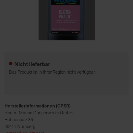
7
5
0
€
Zum
A
Anfang
l
der
l
Nicht lieferbar
Bildgalerie
e
springen
I
Das Produkt ist in Ihrer Region nicht verfügbar.
n
f
o
s
z
Herstellerinformationen (GPSR)
u
Hauert Manna Düngerwerke GmbH
r
Hahnenbalz 35
E
90411 Nürnberg
r
kontakt@hauert.com