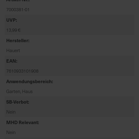
t
7000381-01
e
n
UVP
f
13,99 €
i
n
Hersteller
d
Hauert
e
n
EAN
S
7610933101908
i
Anwendungsbereich
e
a
Garten, Haus
u
SB-Verbot
f
d
Nein
e
MHD Relevant
r
S
Nein
t