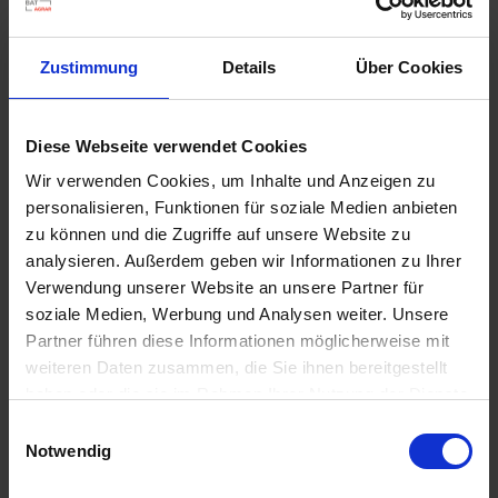
u
n
g
Zustimmung
Details
Über Cookies
Diese Webseite verwendet Cookies
Wir verwenden Cookies, um Inhalte und Anzeigen zu
MANNA Bio Garten- und Rasenkalk
personalisieren, Funktionen für soziale Medien anbieten
Artikel-Nr.: 7001868-D1-cfg
zu können und die Zugriffe auf unsere Website zu
analysieren. Außerdem geben wir Informationen zu Ihrer
Verwendung unserer Website an unsere Partner für
Ähnliche Produkte
soziale Medien, Werbung und Analysen weiter. Unsere
Partner führen diese Informationen möglicherweise mit
weiteren Daten zusammen, die Sie ihnen bereitgestellt
haben oder die sie im Rahmen Ihrer Nutzung der Dienste
gesammelt haben.
Einwilligungsauswahl
Notwendig