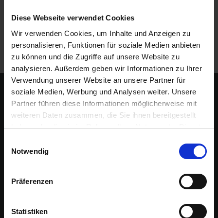
7
In Ihrer Nähe
Diese Webseite verwendet Cookies
5
0
Wir verwenden Cookies, um Inhalte und Anzeigen zu
€
personalisieren, Funktionen für soziale Medien anbieten
Zahlungspause
zu können und die Zugriffe auf unsere Website zu
analysieren. Außerdem geben wir Informationen zu Ihrer
A
Verwendung unserer Website an unsere Partner für
l
Kontakt
soziale Medien, Werbung und Analysen weiter. Unsere
l
Partner führen diese Informationen möglicherweise mit
e
BAT Agrar GmbH & Co. KG
weiteren Daten zusammen, die Sie ihnen bereitgestellt
I
Magirusstraße 7-9
haben oder die sie im Rahmen Ihrer Nutzung der Dienste
n
f
gesammelt haben.
89077 Ulm
Einwilligungsauswahl
o
Notwendig
Deutschland
s
hug.zentrale@bat-agrar.de
z
Präferenzen
u
Bei Fragen hilft Ihnen unser Kundenservice weiter:
r
+49 251 60957 47
E
Statistiken
(Mo.-Fr. von 8.00 bis 16.00 Uhr)
r