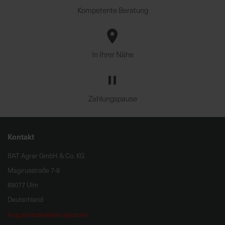
Kompetente Beratung
In Ihrer Nähe
Zahlungspause
Kontakt
BAT Agrar GmbH & Co. KG
Magirusstraße 7-9
89077 Ulm
Deutschland
hug.zentrale@bat-agrar.de