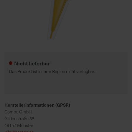
7
5
0
€
Zum
A
Anfang
l
der
l
Nicht lieferbar
Bildgalerie
e
springen
I
Das Produkt ist in Ihrer Region nicht verfügbar.
n
f
o
s
z
Herstellerinformationen (GPSR)
u
Compo GmbH
r
Gildenstraße 38
E
48157 Münster
r
info@compo.de