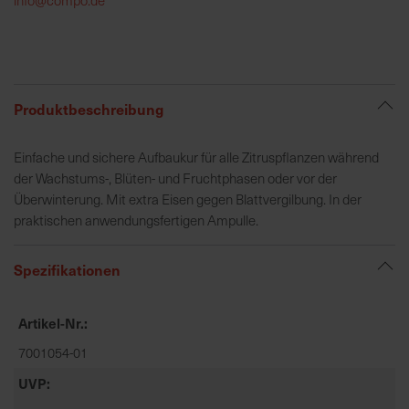
h
e
b
u
n
Produktbeschreibung
g
v
Einfache und sichere Aufbaukur für alle Zitruspflanzen während
o
der Wachstums-, Blüten- und Fruchtphasen oder vor der
n
Überwinterung. Mit extra Eisen gegen Blattvergilbung. In der
V
praktischen anwendungsfertigen Ampulle.
e
r
Spezifikationen
s
a
n
Artikel-Nr.
d
7001054-01
k
o
UVP
s