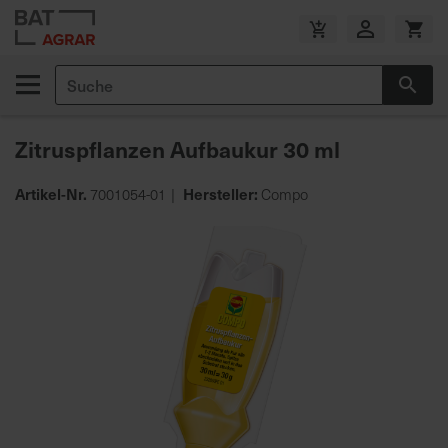
Zum
Inhalt
V
springen
e
Suche
r
Suc
s
a
Zitruspflanzen Aufbaukur 30 ml
n
d
Artikel-Nr.
Hersteller:
7001054-01
Compo
k
o
Zum
s
Ende
t
der
e
Bildgalerie
n
springen
f
r
e
i
a
b