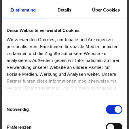
Nein
a
Zustimmung
Details
Über Cookies
r
Variante
t
30 ml
s
Diese Webseite verwendet Cookies
e
i
Wir verwenden Cookies, um Inhalte und Anzeigen zu
t
personalisieren, Funktionen für soziale Medien anbieten
Empfohlene Produkte
e
zu können und die Zugriffe auf unsere Website zu
analysieren. Außerdem geben wir Informationen zu Ihrer
Verwendung unserer Website an unsere Partner für
S
soziale Medien, Werbung und Analysen weiter. Unsere
c
Partner führen diese Informationen möglicherweise mit
h
weiteren Daten zusammen, die Sie ihnen bereitgestellt
n
haben oder die sie im Rahmen Ihrer Nutzung der Dienste
e
l
gesammelt haben.
Einwilligungsauswahl
l
Notwendig
e
u
Präferenzen
n