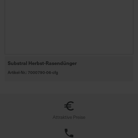
u
n
g
Substral Herbst-Rasendünger
Artikel-Nr.: 7000790-06-cfg
Attraktive Preise