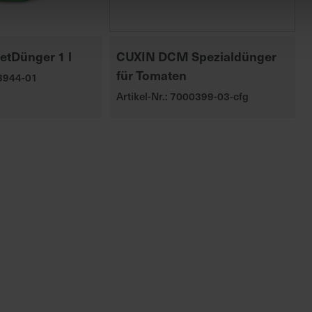
etDünger 1 l
CUXIN DCM Spezialdünger
für Tomaten
03944-01
Artikel-Nr.: 7000399-03-cfg