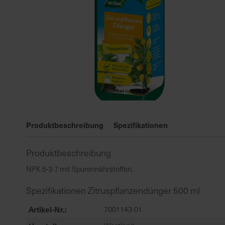
Zum
Anfang
Produktbeschreibung
Spezifikationen
der
Bildgalerie
Produktbeschreibung
springen
NPK 5-3-7 mit Spurennährstoffen.
Spezifikationen Zitruspflanzendünger 500 ml
Artikel-Nr.
7001143-01