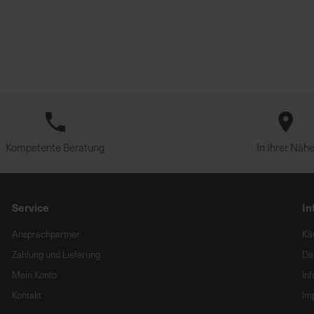
Kompetente Beratung
In Ihrer Näh
Service
In
Ansprechpartner
Kä
Zahlung und Lieferung
Da
Mein Konto
In
Kontakt
Im