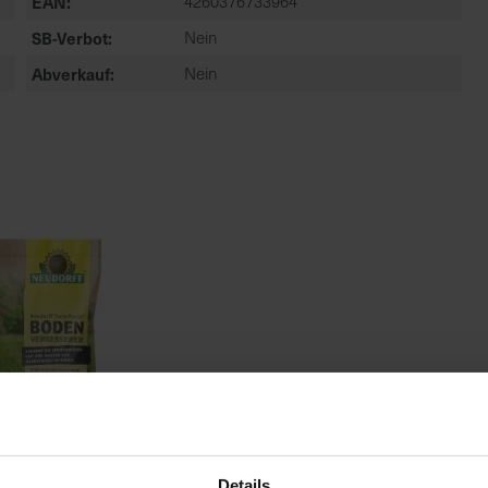
EAN
4260376733964
SB-Verbot
Nein
Abverkauf
Nein
Details