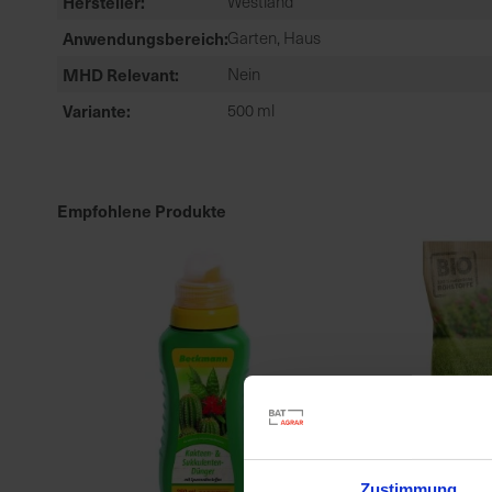
Hersteller
Westland
Anwendungsbereich
Garten, Haus
MHD Relevant
Nein
Variante
500 ml
Empfohlene Produkte
Zustimmung