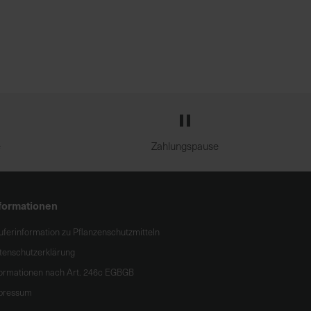
e
Zahlungspause
formationen
uferinformation zu Pflanzenschutzmitteln
tenschutzerklärung
formationen nach Art. 246c EGBGB
pressum