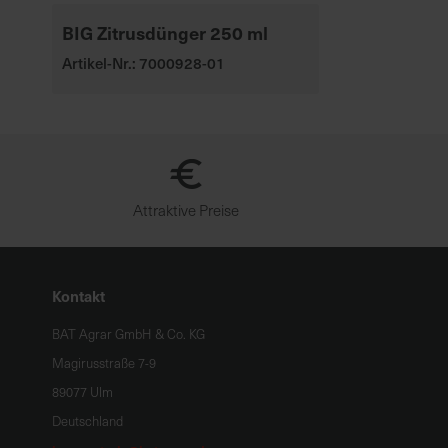
BIG Zitrusdünger 250 ml
Artikel-Nr.: 7000928-01
Attraktive Preise
Kontakt
BAT Agrar GmbH & Co. KG
Magirusstraße 7-9
89077 Ulm
Deutschland