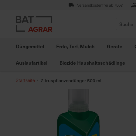
Zum
Versandkostenfrei ab 750€
Inhalt
springen
Suche
Düngemittel
Erde, Torf, Mulch
Geräte
Auslaufartikel
Biozide Haushaltsschädlinge
Startseite
Zitruspflanzendünger 500 ml
Zum
Ende
der
Bildgalerie
springen