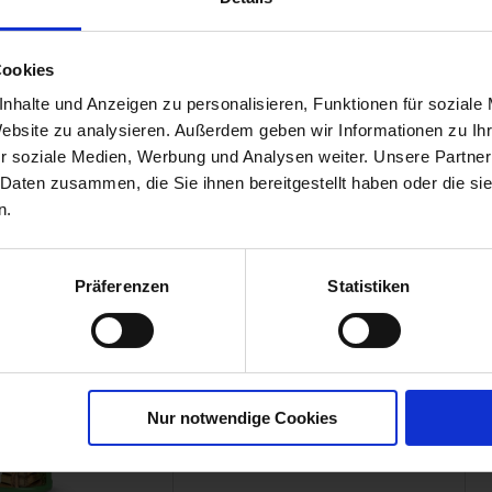
Cookies
serer
nhalte und Anzeigen zu personalisieren, Funktionen für soziale
Website zu analysieren. Außerdem geben wir Informationen zu I
00744-D1-cfg
r soziale Medien, Werbung und Analysen weiter. Unsere Partner
 Daten zusammen, die Sie ihnen bereitgestellt haben oder die s
n.
Präferenzen
Statistiken
Nur notwendige Cookies