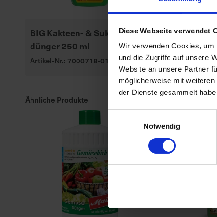
BIG Kakteen- & Sukkulenten-
Terra Preta
Diese Webseite verwendet 
dünger 250 ml
Bodenverbes
Wir verwenden Cookies, um I
und die Zugriffe auf unsere 
Artikel-Nr.: 7000718-01
Artikel-Nr.: 70
Website an unsere Partner fü
möglicherweise mit weiteren
der Dienste gesammelt habe
Ähnliche Produkte
Einwilligungsauswahl
Notwendig